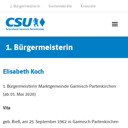
2. Bürgermeisterin
Gemeinderäte
Kreisräte
Startseite
1. Bürgermeisterin
Aktuelles
Elisabeth Koch
Social Media
Über uns
1. Bürgermeisterin Marktgemeinde Garmisch-Partenkirchen
(ab 01. Mai 2020)
- 2. Bürgermeisterin
Vita
- Gemeinderäte
geb. Rieß, am 25. September 1962 in Garmisch-Partenkirchen
- Kreisräte