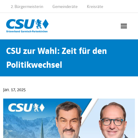
2. Bürgermeisterin
Gemeinderäte
Kreisräte
Startseite
CSU zur Wahl: Zeit für den
Aktuelles
Politikwechsel
Social Media
Jan. 17, 2025
Über uns
- 2. Bürgermeisterin
- Gemeinderäte
- Kreisräte